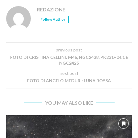
REDAZIONE
Follow Author
previous post
FOTO DI CRISTINA CELLINI: M46, NGC2438, PK231+04.1 E
NGC2425
next post
FOTO DI ANGELO MEDURI: LUNA ROSSA
YOU MAY ALSO LIKE