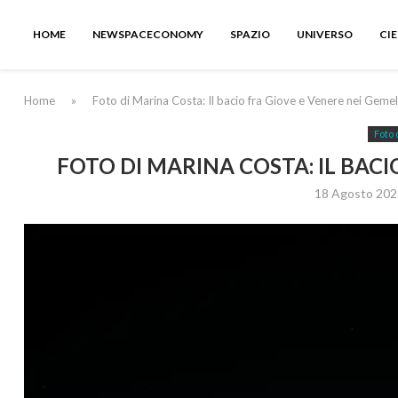
HOME
NEWSPACECONOMY
SPAZIO
UNIVERSO
CI
Home
»
Foto di Marina Costa: Il bacio fra Giove e Venere nei Gemel
Foto 
FOTO DI MARINA COSTA: IL BACI
18 Agosto 202