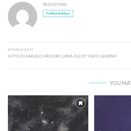
REDAZIONE
Follow Author
previous post
FOTO DI ANGELO MEDURI: LUNA ALL’OTTAVO GIORNO
YOU MAY