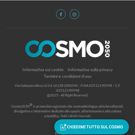
Informativa sui cookie
Informativa sulla privacy
Termini e condizioni d’uso
Via Galeazzo Alessi 6/3 A 16128 GENOVA – P.IVA 02512190998 – C.F.
02512190998
@2025 - All Right Reserved.
®
Cosmo2050
è un marchio registrato che contraddistingue attività editoriali,
divulgative e informative dedicate allo spazio, all’astronomia e alla cultura
scientifica. Tutti i diritti riservati.
CHIEDIMI TUTTO SUL COSMO
BACK TO TOP