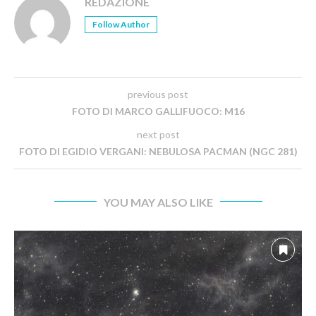
REDAZIONE
Follow Author
previous post
FOTO DI MARCO GALLIFUOCO: M16
next post
FOTO DI EGIDIO VERGANI: NEBULOSA PACMAN (NGC 281)
YOU MAY ALSO LIKE