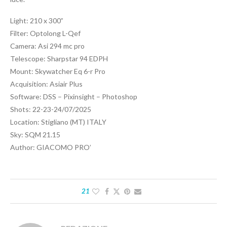
Light: 210 x 300”
Filter: Optolong L-Qef
Camera: Asi 294 mc pro
Telescope: Sharpstar 94 EDPH
Mount: Skywatcher Eq 6-r Pro
Acquisition: Asiair Plus
Software: DSS – Pixinsight – Photoshop
Shots: 22-23-24/07/2025
Location: Stigliano (MT) ITALY
Sky: SQM 21.15
Author: GIACOMO PRO’
21