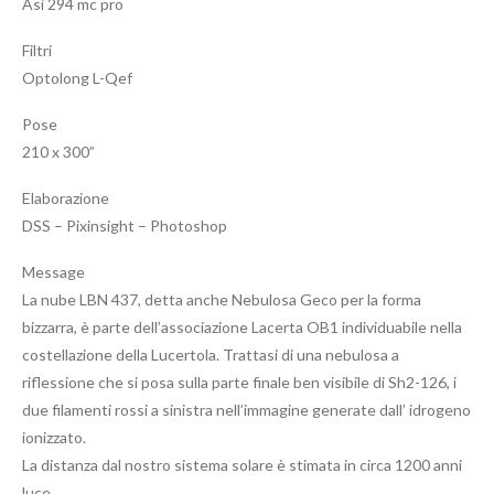
Asi 294 mc pro
Filtri
Optolong L-Qef
Pose
210 x 300”
Elaborazione
DSS – Pixinsight – Photoshop
Message
La nube LBN 437, detta anche Nebulosa Geco per la forma
bizzarra, è parte dell’associazione Lacerta OB1 individuabile nella
costellazione della Lucertola. Trattasi di una nebulosa a
riflessione che si posa sulla parte finale ben visibile di Sh2-126, i
due filamenti rossi a sinistra nell’immagine generate dall’ idrogeno
ionizzato.
La distanza dal nostro sistema solare è stimata in circa 1200 anni
luce.