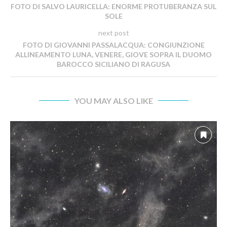
FOTO DI SALVO LAURICELLA: ENORME PROTUBERANZA SUL
SOLE
next post
FOTO DI GIOVANNI PASSALACQUA: CONGIUNZIONE
ALLINEAMENTO LUNA, VENERE, GIOVE SOPRA IL DUOMO
BAROCCO SICILIANO DI RAGUSA
YOU MAY ALSO LIKE