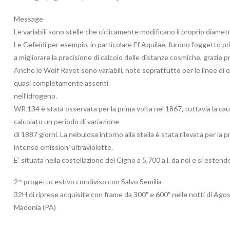
Message
Le variabili sono stelle che ciclicamente modificano il proprio diamet
Le Cefeidi per esempio, in particolare Ff Aquilae, furono l’oggetto pri
a migliorare la precisione di calcolo delle distanze cosmiche, grazie pr
Anche le Wolf Rayet sono variabili, note soprattutto per le linee di 
quasi completamente assenti
nell’idrogeno.
WR 134 è stata osservata per la prima volta nel 1867, tuttavia la caus
calcolato un periodo di variazione
di 1887 giorni. La nebulosa intorno alla stella è stata rilevata per la
intense emissioni ultraviolette.
E’ situata nella costellazione del Cigno a 5,700 a.l. da noi e si estend
2^ progetto estivo condiviso con Salvo Semilia
32H di riprese acquisite con frame da 300″ e 600″ nelle notti di Ago
Madonia (PA)