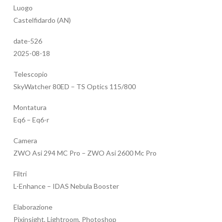
Luogo
Castelfidardo (AN)
date-526
2025-08-18
Telescopio
SkyWatcher 80ED – TS Optics 115/800
Montatura
Eq6 – Eq6-r
Camera
ZWO Asi 294 MC Pro – ZWO Asi 2600 Mc Pro
Filtri
L-Enhance – IDAS Nebula Booster
Elaborazione
Pixinsight, Lightroom, Photoshop