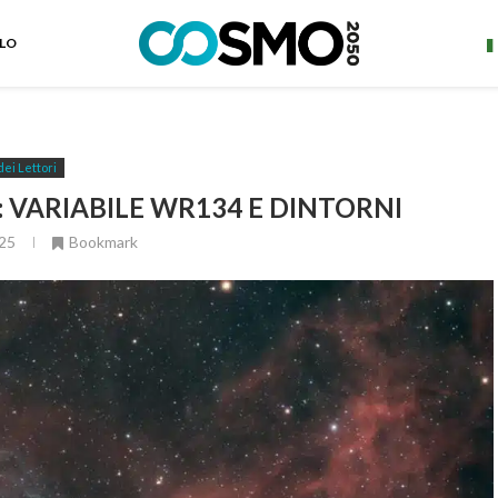
ELO
dei Lettori
 VARIABILE WR134 E DINTORNI
25
Bookmark