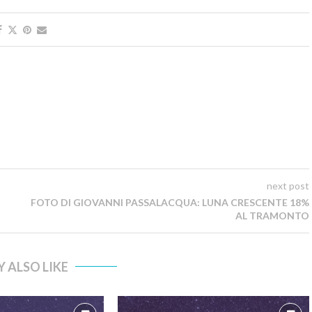
next post
FOTO DI GIOVANNI PASSALACQUA: LUNA CRESCENTE 18%
AL TRAMONTO
 ALSO LIKE