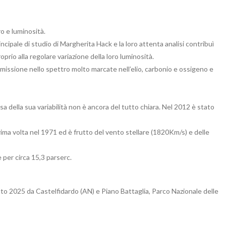
ro e luminosità.
ncipale di studio di Margherita Hack e la loro attenta analisi contribuì
oprio alla regolare variazione della loro luminosità.
emissione nello spettro molto marcate nell’elio, carbonio e ossigeno e
a della sua variabilità non è ancora del tutto chiara. Nel 2012 è stato
 prima volta nel 1971 ed è frutto del vento stellare (1820Km/s) e delle
e per circa 15,3 parserc.
sto 2025 da Castelfidardo (AN) e Piano Battaglia, Parco Nazionale delle