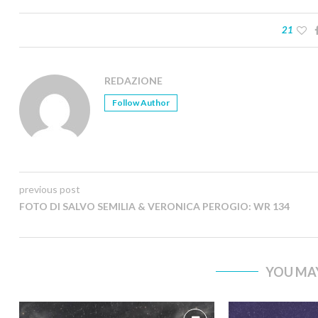
21
REDAZIONE
Follow Author
previous post
FOTO DI SALVO SEMILIA & VERONICA PEROGIO: WR 134
YOU MAY