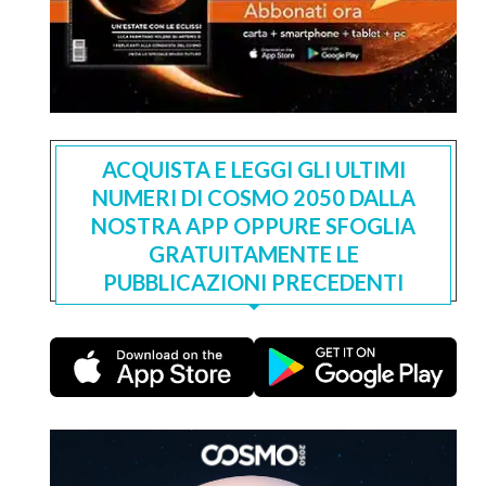
ACQUISTA E LEGGI GLI ULTIMI
NUMERI DI COSMO 2050 DALLA
NOSTRA APP OPPURE SFOGLIA
GRATUITAMENTE LE
PUBBLICAZIONI PRECEDENTI