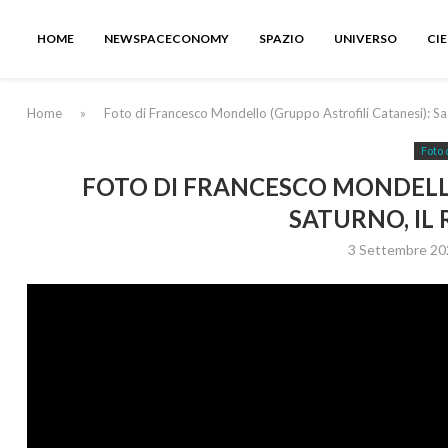
HOME
NEWSPACECONOMY
SPAZIO
UNIVERSO
CI
Home
»
Foto di Francesco Mondello (Gruppo Astrofili Catanesi): Satur
Foto 
FOTO DI FRANCESCO MONDELLO
SATURNO, IL 
3 Settembre 20