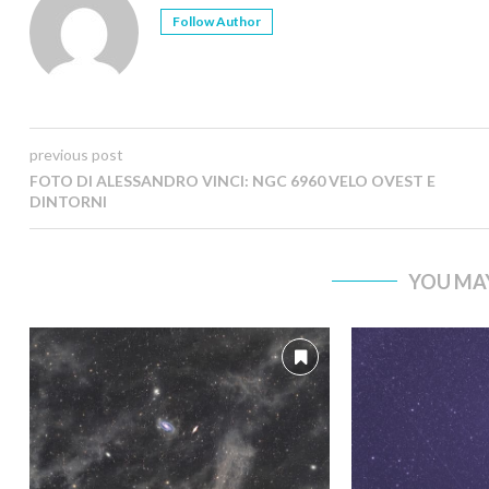
Follow Author
previous post
FOTO DI ALESSANDRO VINCI: NGC 6960 VELO OVEST E
DINTORNI
YOU MAY