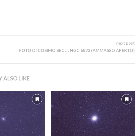
next post
FOTO DI COSIMO SECLI: NGC 6823 (AMMASSO APERTO)
 ALSO LIKE