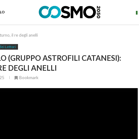
ELO
no, il re degli anelli
dei Lettori
 (GRUPPO ASTROFILI CATANESI):
RE DEGLI ANELLI
25
Bookmark