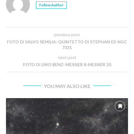
Follow Author
previous post
FOTO DI SALVO SEMILIA: QUINTETTO DI STEPHAN ED NGC
7331
next post
FOTO DI LINO BENZ: MESSIER 8-MESSIER 20
YOU MAY ALSO LIKE