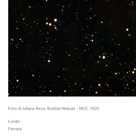
Foto di Iuliana Rece: Bubble Nebula – NGC 7635
Luogo
Ferrara