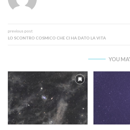
previous post
LO SCONTRO COSMICO CHE CI HA DATO LA VITA
YOU MAY