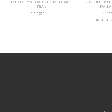
FOTO DI MATTIA TOTO: M81 E M82
FOTO DI GIUSEP
TRA...
DALLA 
14 Maggio 2026
14 Ma