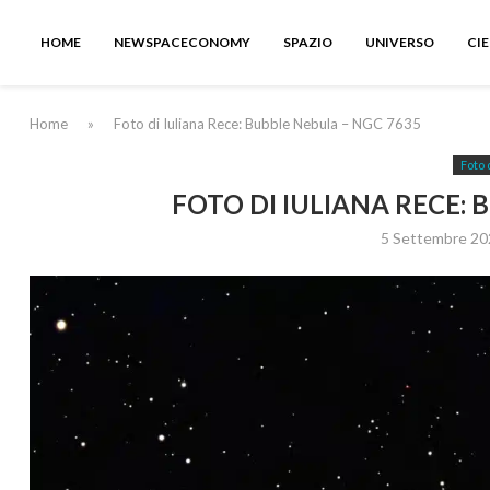
HOME
NEWSPACECONOMY
SPAZIO
UNIVERSO
CI
Home
»
Foto di Iuliana Rece: Bubble Nebula – NGC 7635
Foto 
FOTO DI IULIANA RECE: 
5 Settembre 20