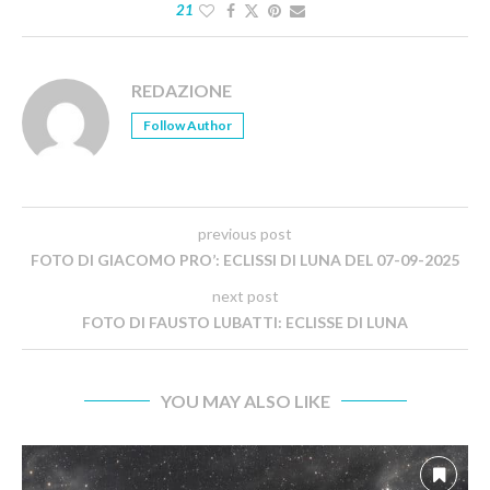
21
REDAZIONE
Follow Author
previous post
FOTO DI GIACOMO PRO’: ECLISSI DI LUNA DEL 07-09-2025
next post
FOTO DI FAUSTO LUBATTI: ECLISSE DI LUNA
YOU MAY ALSO LIKE