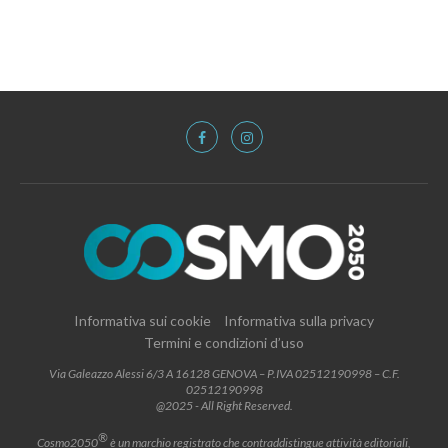
Informativa sui cookie
Informativa sulla privacy
Termini e condizioni d’uso
Via Galeazzo Alessi 6/3 A 16128 GENOVA – P.IVA 02512190998 – C.F.
02512190998
@2025 - All Right Reserved.
®
Cosmo2050
è un marchio registrato che contraddistingue attività editoriali,