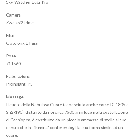
Sky-Watcher Eq6r Pro
Camera
Zwo asi224mc
Filtri
Optolong L-Para
Pose
711×60″
Elaborazione
PixInsight, PS
Message
Il cuore della Nebulosa Cuore (conosciuta anche come IC 1805 o
Sh2-190), distante da noi circa 7500 anni luce nella costellazione
di Cassiopea, è costituito da un piccolo ammasso di stelle al suo
centro che la “illumina” conferendogli la sua forma simile ad un
cuore.