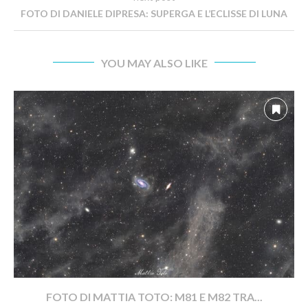
FOTO DI DANIELE DIPRESA: SUPERGA E L’ECLISSE DI LUNA
YOU MAY ALSO LIKE
FOTO DI MATTIA TOTO: M81 E M82 TRA...