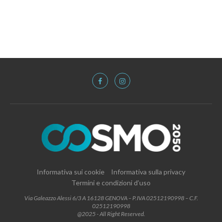
Informativa sui cookie
Informativa sulla privacy
Termini e condizioni d’uso
Via Galeazzo Alessi 6/3 A 16128 GENOVA – P.IVA 02512190998 – C.F.
02512190998
@2025 - All Right Reserved.