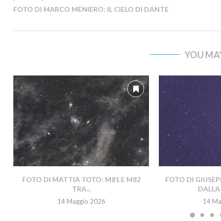
FOTO DI MARCO MENIERO: IL CIELO DI DANTE
YOU MAY
FOTO DI MATTIA TOTO: M81 E M82
FOTO DI GIUSEP
TRA...
DALLA 
14 Maggio 2026
14 Ma