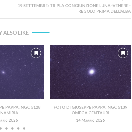
19 SETTEMBRE: TRIPLA CONGIUNZIONE LUNA–VENERE–
REGOLO PRIMA DELL’ALBA
 ALSO LIKE
PE PAPPA: NGC 5128
FOTO DI GIUSEPPE PAPPA: NGC 5139
NAMIBIA...
OMEGA CENTAURI
ggio 2026
14 Maggio 2026