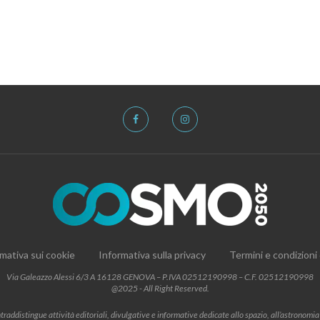
mativa sui cookie
Informativa sulla privacy
Termini e condizioni
Via Galeazzo Alessi 6/3 A 16128 GENOVA – P.IVA 02512190998 – C.F. 02512190998
@2025 - All Right Reserved.
addistingue attività editoriali, divulgative e informative dedicate allo spazio, all’astronomia e al