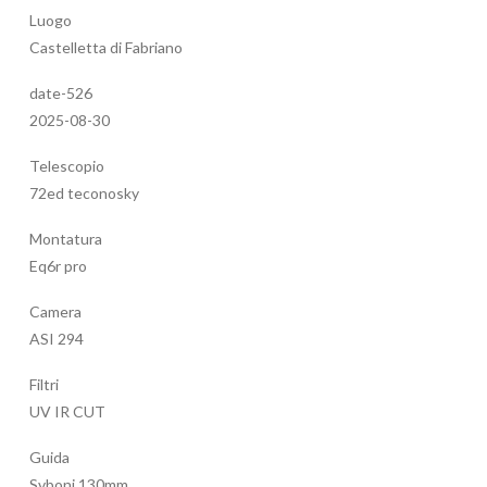
Luogo
Castelletta di Fabriano
date-526
2025-08-30
Telescopio
72ed teconosky
Montatura
Eq6r pro
Camera
ASI 294
Filtri
UV IR CUT
Guida
Svboni 130mm