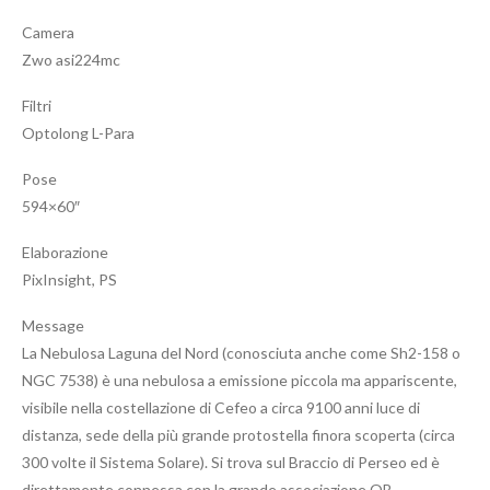
Camera
Zwo asi224mc
Filtri
Optolong L-Para
Pose
594×60″
Elaborazione
PixInsight, PS
Message
La Nebulosa Laguna del Nord (conosciuta anche come Sh2-158 o
NGC 7538) è una nebulosa a emissione piccola ma appariscente,
visibile nella costellazione di Cefeo a circa 9100 anni luce di
distanza, sede della più grande protostella finora scoperta (circa
300 volte il Sistema Solare). Si trova sul Braccio di Perseo ed è
direttamente connessa con la grande associazione OB