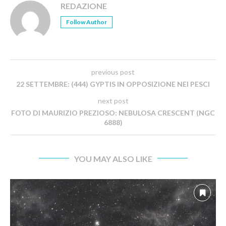
REDAZIONE
Follow Author
previous post
22 SETTEMBRE: (444) GYPTIS IN OPPOSIZIONE NEI PESCI
next post
FOTO DI MAURIZIO PREZIOSO: NEBULOSA CRESCENT (NGC
6888)
YOU MAY ALSO LIKE