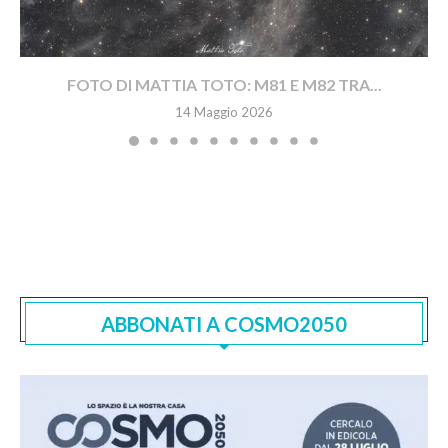
FOTO DI MATTIA TOTO: M81 E M82 TRA...
14 Maggio 2026
ABBONATI A COSMO2050