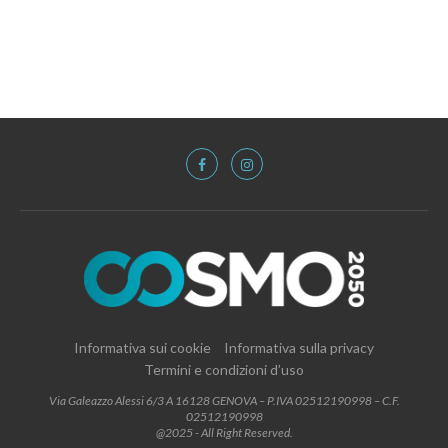
Informativa sui cookie
Informativa sulla privacy
Termini e condizioni d’uso
Via Galeazzo Alessi 6/3 A 16128 GENOVA – P.IVA 02512190998 – C.F.
02512190998
@2025 - All Right Reserved.