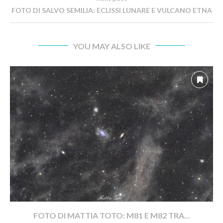
FOTO DI SALVO SEMILIA: ECLISSI LUNARE E VULCANO ETNA
YOU MAY ALSO LIKE
FOTO DI MATTIA TOTO: M81 E M82 TRA...