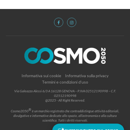
Informativa sui cookie
Informativa sulla privacy
Termini e condizioni d’uso
Via Galeazzo Alessi 6/3 A 16128 GENOVA – P.IVA 02512190998 – C.F.
02512190998
@2025 - All Right Reserved.
®
Cosmo2050
è un marchio registrato che contraddistingue attività editoriali,
divulgative e informative dedicate allo spazio, all’astronomia e alla cultura
scientifica. Tutti i diritti riservati.