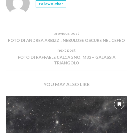
Follow Author
previous post
FOTO DI ANDREA ARBIZZI: NEBULOSE OSCURE NEL CEFEO
next post
FOTO DI RAFFAELE CALCAGNO: M33 – GALASSIA
TRIANGOLO
YOU MAY ALSO LIKE