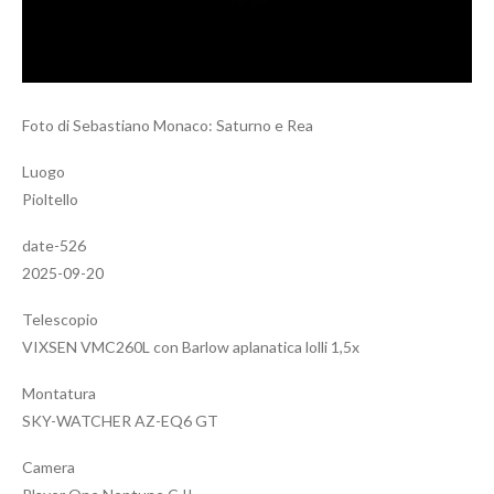
Foto di Sebastiano Monaco: Saturno e Rea
Luogo
Pioltello
date-526
2025-09-20
Telescopio
VIXSEN VMC260L con Barlow aplanatica lolli 1,5x
Montatura
SKY-WATCHER AZ-EQ6 GT
Camera