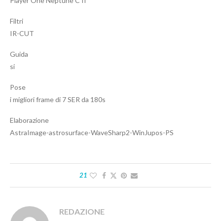
Player One Neptune C II
Filtri
IR-CUT
Guida
si
Pose
i migliori frame di 7 SER da 180s
Elaborazione
AstraImage-astrosurface-WaveSharp2-WinJupos-PS
21
REDAZIONE