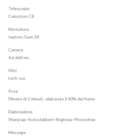
Telescopio
Celestron C8
Montatura
Ioptron Gem 28
Camera
Asi 664 mc
Filtri
Uv/Ir cut
Pose
Filmato di 2 minuti , elaborato il 40% dei frame
Elaborazione
Sharpcap-Autostakkert-Registax-Photoshop
Message