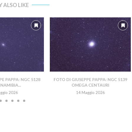
 ALSO LIKE
PE PAPPA: NGC 5128
FOTO DI GIUSEPPE PAPPA: NGC 5139
NAMIBIA...
OMEGA CENTAURI
ggio 2026
14 Maggio 2026