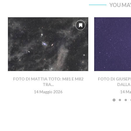
YOU MAY
FOTO DI MATTIA TOTO: M81 E M82
FOTO DI GIUSEP
TRA...
DALLA 
14 Maggio 2026
14 Ma