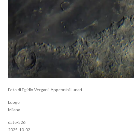
Foto di Egidio Vergani: Appennini Lunari
Luogo
Milano
date-526
2025-10-02