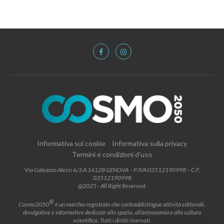
Informativa sui cookie
Informativa sulla privacy
Termini e condizioni d’uso
Via Galeazzo Alessi 6/3 A 16128 GENOVA – P.IVA 02512190998 – C.F.
02512190998
@2025 - All Right Reserved.
®
Cosmo2050
è un marchio registrato che contraddistingue attività editoriali,
divulgative e informative dedicate allo spazio, all’astronomia e alla cultura
scientifica. Tutti i diritti riservati.