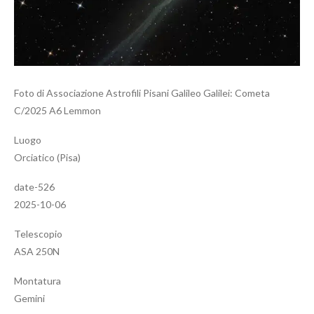
Foto di Associazione Astrofili Pisani Galileo Galilei: Cometa
C/2025 A6 Lemmon
Luogo
Orciatico (Pisa)
date-526
2025-10-06
Telescopio
ASA 250N
Montatura
Gemini