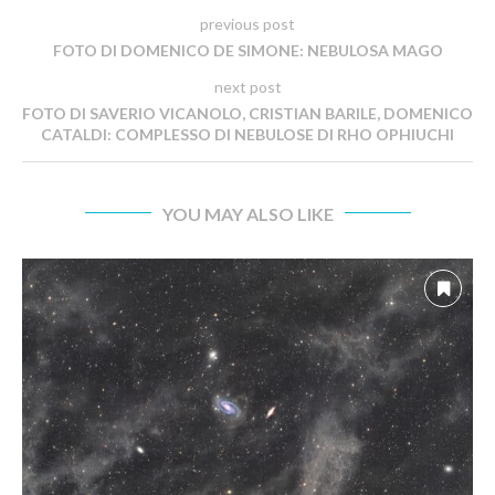
previous post
FOTO DI DOMENICO DE SIMONE: NEBULOSA MAGO
next post
FOTO DI SAVERIO VICANOLO, CRISTIAN BARILE, DOMENICO
CATALDI: COMPLESSO DI NEBULOSE DI RHO OPHIUCHI
YOU MAY ALSO LIKE