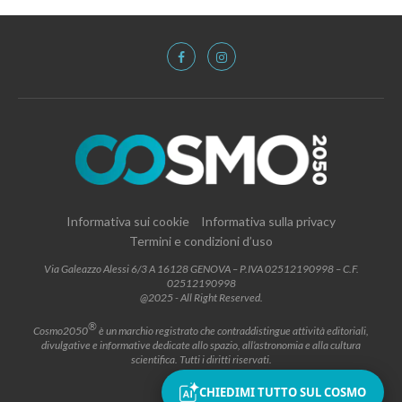
Informativa sui cookie
Informativa sulla privacy
Termini e condizioni d’uso
Via Galeazzo Alessi 6/3 A 16128 GENOVA – P.IVA 02512190998 – C.F.
02512190998
@2025 - All Right Reserved.
®
Cosmo2050
è un marchio registrato che contraddistingue attività editoriali,
divulgative e informative dedicate allo spazio, all’astronomia e alla cultura
scientifica. Tutti i diritti riservati.
CHIEDIMI TUTTO SUL COSMO