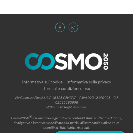
Informativa sui cookie
Informativa sulla privacy
Termini e condizioni d’uso
Via Galeazzo Alessi 6/3 A 16128 GENOVA – P.IVA 02512190998 – C.F.
02512190998
@2025 - All Right Reserved.
®
Cosmo2050
è un marchio registrato che contraddistingue attività editoriali,
divulgative e informative dedicate allo spazio, all’astronomia e alla cultura
scientifica. Tutti i diritti riservati.