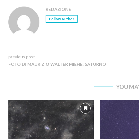
REDAZIONE
Follow Author
previous post
FOTO DI MAURIZIO WALTER MIEHE: SATURNO
YOU MAY