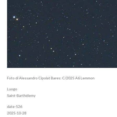
Foto di Alessandro Cipolat Bares: C/2025 A6 Lemmon
Luogo
Saint-Barthélemy
date-526
2025-10-28