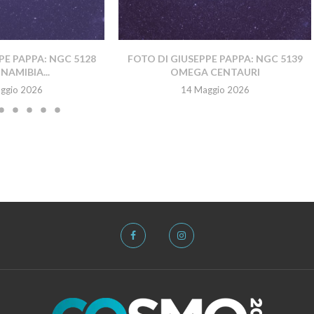
PE PAPPA: NGC 5128
FOTO DI GIUSEPPE PAPPA: NGC 5139
NAMIBIA...
OMEGA CENTAURI
ggio 2026
14 Maggio 2026