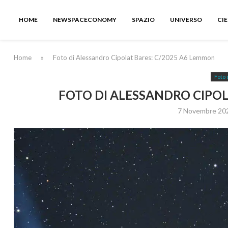
HOME
NEWSPACECONOMY
SPAZIO
UNIVERSO
CI
Home
»
Foto di Alessandro Cipolat Bares: C/2025 A6 Lemmon
Foto 
FOTO DI ALESSANDRO CIPOL
7 Novembre 20