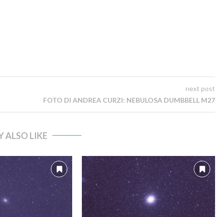
next post
FOTO DI ANDREA CURZI: NEBULOSA DUMBBELL M27
 ALSO LIKE