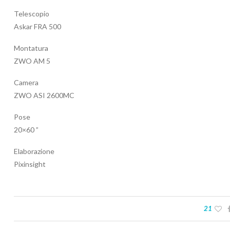
Telescopio
Askar FRA 500
Montatura
ZWO AM 5
Camera
ZWO ASI 2600MC
Pose
20×60 ”
Elaborazione
Pixinsight
21