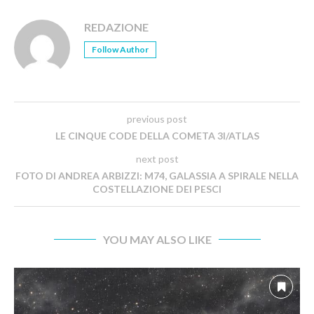
REDAZIONE
Follow Author
previous post
LE CINQUE CODE DELLA COMETA 3I/ATLAS
next post
FOTO DI ANDREA ARBIZZI: M74, GALASSIA A SPIRALE NELLA
COSTELLAZIONE DEI PESCI
YOU MAY ALSO LIKE