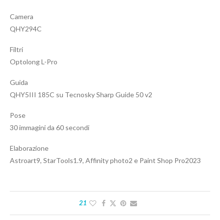
Camera
QHY294C
Filtri
Optolong L-Pro
Guida
QHY5III 185C su Tecnosky Sharp Guide 50 v2
Pose
30 immagini da 60 secondi
Elaborazione
Astroart9, StarTools1.9, Affinity photo2 e Paint Shop Pro2023
21