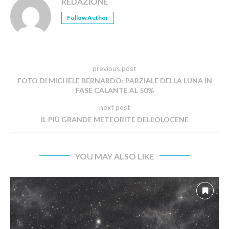
REDAZIONE
Follow Author
previous post
FOTO DI MICHELE BERNARDO: PARZIALE DELLA LUNA IN
FASE CALANTE AL 50%
next post
IL PIÙ GRANDE METEORITE DELL’OLOCENE
YOU MAY ALSO LIKE