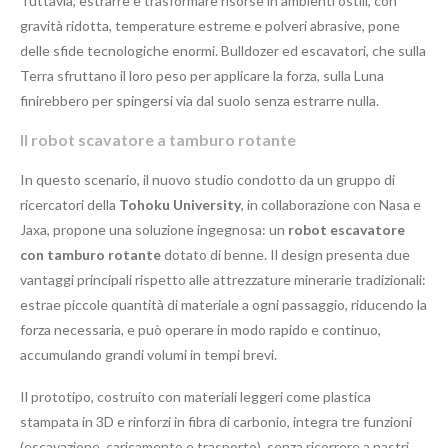
Tuttavia, estrarre e trasformare risorse in ambienti ostili, con
gravità ridotta, temperature estreme e polveri abrasive, pone
delle sfide tecnologiche enormi. Bulldozer ed escavatori, che sulla
Terra sfruttano il loro peso per applicare la forza, sulla Luna
finirebbero per spingersi via dal suolo senza estrarre nulla.
Il robot scavatore a tamburo rotante
In questo scenario, il nuovo studio condotto da un gruppo di
ricercatori della
Tohoku University
, in collaborazione con Nasa e
Jaxa, propone una soluzione ingegnosa: un
robot escavatore
con tamburo rotante
dotato di benne. Il design presenta due
vantaggi principali rispetto alle attrezzature minerarie tradizionali:
estrae piccole quantità di materiale a ogni passaggio, riducendo la
forza necessaria, e può operare in modo rapido e continuo,
accumulando grandi volumi in tempi brevi.
Il prototipo, costruito con materiali leggeri come plastica
stampata in 3D e rinforzi in fibra di carbonio, integra tre funzioni
(escavazione, caricamento e trasporto), senza ricorrere a nastri