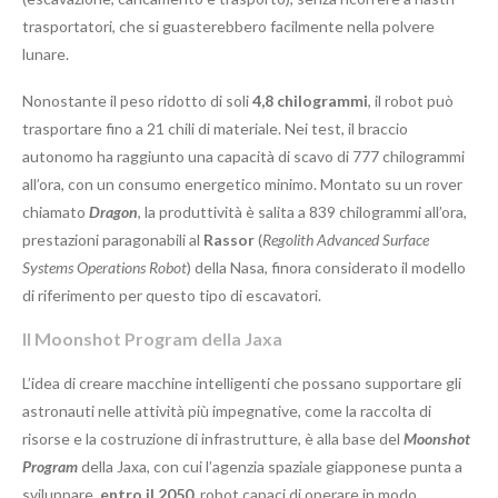
trasportatori, che si guasterebbero facilmente nella polvere
lunare.
Nonostante il peso ridotto di soli
4,8 chilogrammi
, il robot può
trasportare fino a 21 chili di materiale. Nei test, il braccio
autonomo ha raggiunto una capacità di scavo di 777 chilogrammi
all’ora, con un consumo energetico minimo. Montato su un rover
chiamato
Dragon
, la produttività è salita a 839 chilogrammi all’ora,
prestazioni paragonabili al
Rassor
(
Regolith Advanced Surface
Systems Operations Robot
) della Nasa, finora considerato il modello
di riferimento per questo tipo di escavatori.
Il Moonshot Program della Jaxa
L’idea di creare macchine intelligenti che possano supportare gli
astronauti nelle attività più impegnative, come la raccolta di
risorse e la costruzione di infrastrutture, è alla base del
Moonshot
Program
della Jaxa, con cui l’agenzia spaziale giapponese punta a
sviluppare,
entro il 2050
, robot capaci di operare in modo