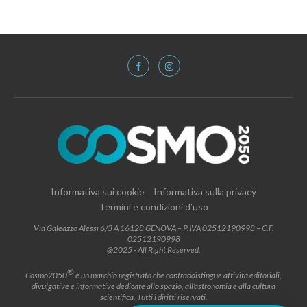
Informativa sui cookie
Informativa sulla privacy
Termini e condizioni d’uso
Via Galeazzo Alessi 6/3 A 16128 GENOVA – P.IVA 02512190998 – C.F.
02512190998
@2025 - All Right Reserved.
®
Cosmo2050
è un marchio registrato che contraddistingue attività editoriali,
divulgative e informative dedicate allo spazio, all’astronomia e alla cultura
scientifica. Tutti i diritti riservati.