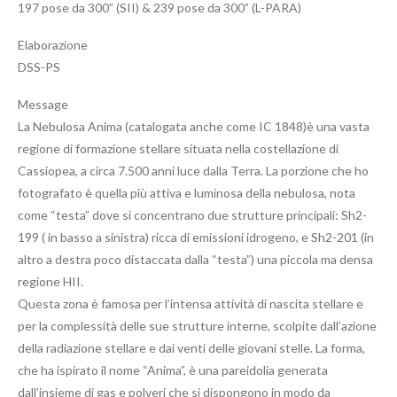
197 pose da 300” (SII) & 239 pose da 300” (L-PARA)
Elaborazione
DSS-PS
Message
La Nebulosa Anima (catalogata anche come IC 1848)è una vasta
regione di formazione stellare situata nella costellazione di
Cassiopea, a circa 7.500 anni luce dalla Terra. La porzione che ho
fotografato è quella più attiva e luminosa della nebulosa, nota
come “testa” dove si concentrano due strutture principali: Sh2-
199 ( in basso a sinistra) ricca di emissioni idrogeno, e Sh2-201 (in
altro a destra poco distaccata dalla “testa”) una piccola ma densa
regione HII.
Questa zona è famosa per l’intensa attività di nascita stellare e
per la complessità delle sue strutture interne, scolpite dall’azione
della radiazione stellare e dai venti delle giovani stelle. La forma,
che ha ispirato il nome “Anima”, è una pareidolia generata
dall’insieme di gas e polveri che si dispongono in modo da