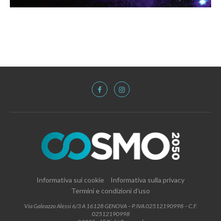
Informativa sui cookie
Informativa sulla privacy
Termini e condizioni d’uso
Via Galeazzo Alessi 6/3 A 16128 GENOVA – P.IVA 02512190998 – C.F.
02512190998