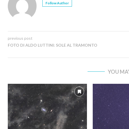
Follow Author
previous post
FOTO DI ALDO LUTTINI: SOLE AL TRAMONTO
YOU MAY