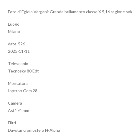
Foto di Egidio Vergani: Grande brillamento classe X 5,16 regione so
Luogo
Milano
date-526
2025-11-11
Telescopio
Tecnosky 80 Edt
Montatura
Ioptron Gem 28
Camera
Asi 174 mm
Filtri
Daystar cromosfera H-Alpha