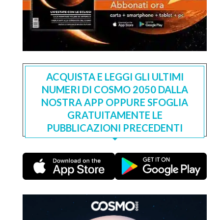
ACQUISTA E LEGGI GLI ULTIMI
NUMERI DI COSMO 2050 DALLA
NOSTRA APP OPPURE SFOGLIA
GRATUITAMENTE LE
PUBBLICAZIONI PRECEDENTI