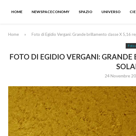
HOME
NEWSPACECONOMY
SPAZIO
UNIVERSO
CI
Home
»
Foto di Egidio Vergani: Grande brillamento classe X 5,16 r
Foto 
FOTO DI EGIDIO VERGANI: GRANDE 
SOLA
24 Novembre 2