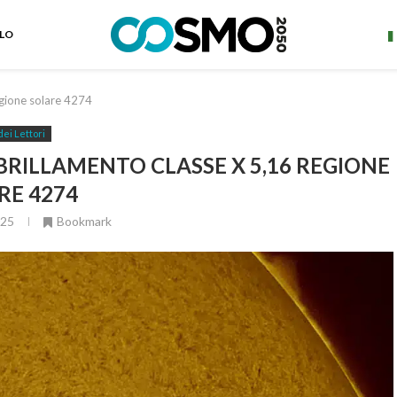
ELO
egione solare 4274
dei Lettori
BRILLAMENTO CLASSE X 5,16 REGIONE
RE 4274
025
Bookmark