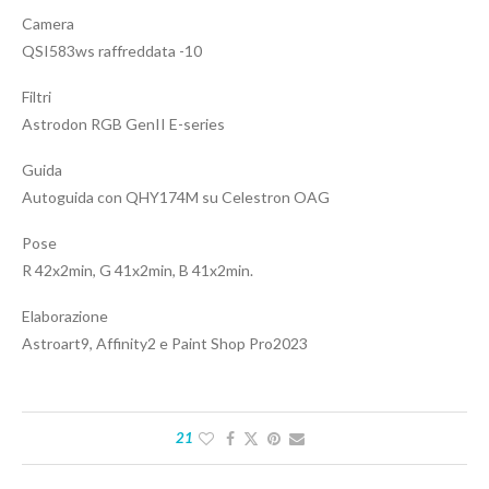
Camera
QSI583ws raffreddata -10
Filtri
Astrodon RGB GenII E-series
Guida
Autoguida con QHY174M su Celestron OAG
Pose
R 42x2min, G 41x2min, B 41x2min.
Elaborazione
Astroart9, Affinity2 e Paint Shop Pro2023
21