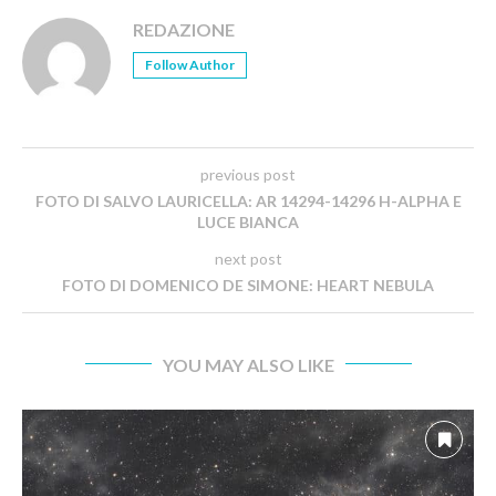
REDAZIONE
Follow Author
previous post
FOTO DI SALVO LAURICELLA: AR 14294-14296 H-ALPHA E
LUCE BIANCA
next post
FOTO DI DOMENICO DE SIMONE: HEART NEBULA
YOU MAY ALSO LIKE