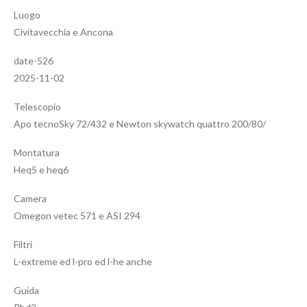
Luogo
Civitavecchia e Ancona
date-526
2025-11-02
Telescopio
Apo tecnoSky 72/432 e Newton skywatch quattro 200/80/
Montatura
Heq5 e heq6
Camera
Omegon vetec 571 e ASI 294
Filtri
L-extreme ed l-pro ed l-he anche
Guida