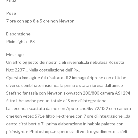
Phd2
Pose
7 ore con apo 8 e 5 ore non Newton
Elaborazione
Pixinsight e PS
Message
Un altro oggetto dei nostri cieli invernali…la nebulosa Rosetta
Ngc 2237… Nella costellazione dell’ 🦄..
Questa immagine è il risultato di 2 immagini riprese con ottiche
diverse combinate insieme…la prima e stata ripresa dall amico
Stefano fantasia con Newton skywatch 200/800 camera ASI 294
filtro l-he anche per un totale di 5 ore di integrazione..
La seconda scattata da me con Apo tecnoSky 72/432 con camera
omegon vetec 571e filtro l-extreme,con 7 ore di integrazione…da
cento città bortle 7…prima elaborazione in habble palette,con
pixinsight e Photoshop…e spero sia di vostro gradimento… cieli