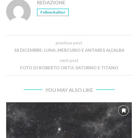
REDAZIONE
Follow Author
previous post
18 DICEMBRE: LUNA, MERCURIO E ANTARES ALL’ALBA
next post
FOTO DI ROBERTO ORTU: SATURNO E TITANO
YOU MAY ALSO LIKE