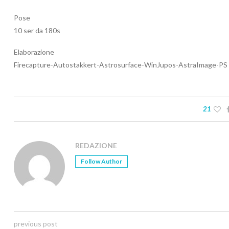
Pose
10 ser da 180s
Elaborazione
Firecapture-Autostakkert-Astrosurface-WinJupos-AstraImage-PS
21
REDAZIONE
Follow Author
previous post