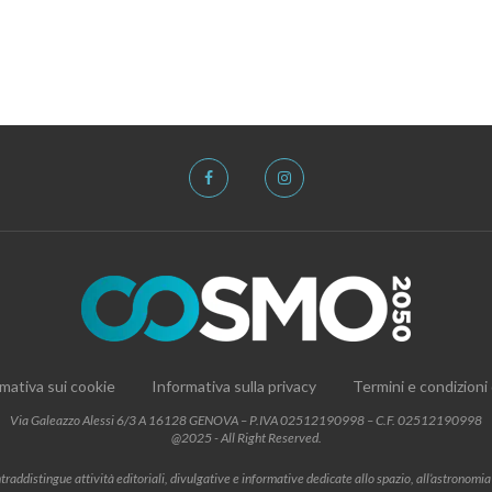
mativa sui cookie
Informativa sulla privacy
Termini e condizioni
Via Galeazzo Alessi 6/3 A 16128 GENOVA – P.IVA 02512190998 – C.F. 02512190998
@2025 - All Right Reserved.
addistingue attività editoriali, divulgative e informative dedicate allo spazio, all’astronomia e al