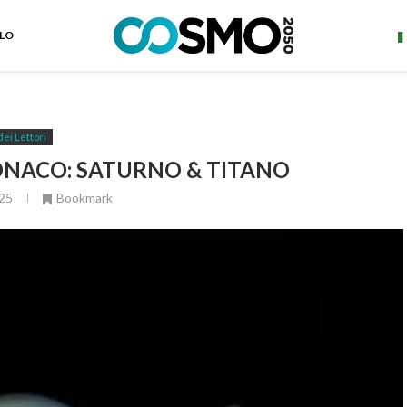
ELO
dei Lettori
ONACO: SATURNO & TITANO
25
Bookmark