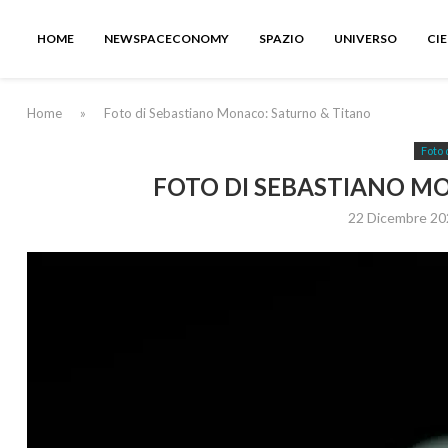
HOME
NEWSPACECONOMY
SPAZIO
UNIVERSO
CI
Home
»
Foto di Sebastiano Monaco: Saturno & Titano
Foto 
FOTO DI SEBASTIANO M
22 Dicembre 20