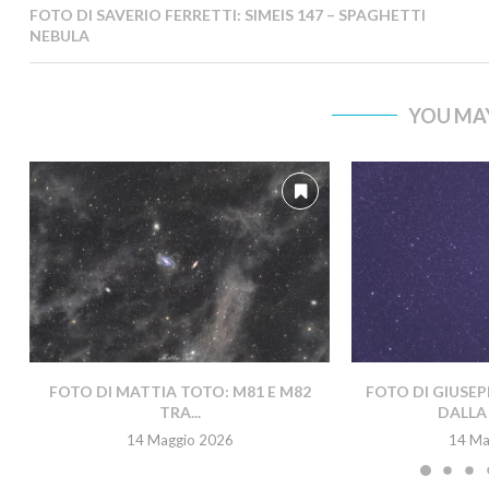
FOTO DI SAVERIO FERRETTI: SIMEIS 147 – SPAGHETTI
NEBULA
YOU MAY
FOTO DI MATTIA TOTO: M81 E M82
FOTO DI GIUSEP
TRA...
DALLA 
14 Maggio 2026
14 Ma