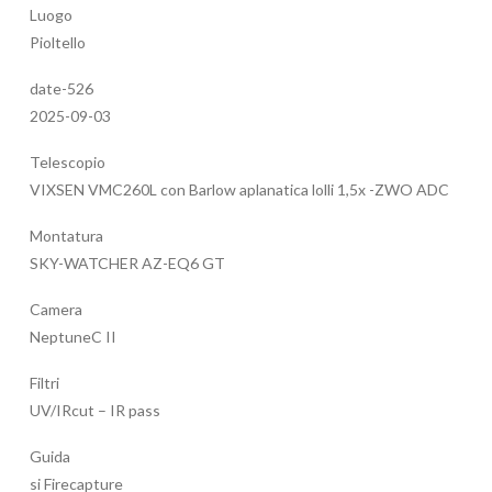
Luogo
Pioltello
date-526
2025-09-03
Telescopio
VIXSEN VMC260L con Barlow aplanatica lolli 1,5x -ZWO ADC
Montatura
SKY-WATCHER AZ-EQ6 GT
Camera
NeptuneC II
Filtri
UV/IRcut – IR pass
Guida
si Firecapture