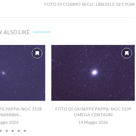
FOTO DI COSIMO SECLI’: LBN331 E 32 CYGNI
 ALSO LIKE
PE PAPPA: NGC 5128
FOTO DI GIUSEPPE PAPPA: NGC 5139
NAMIBIA...
OMEGA CENTAURI
ggio 2026
14 Maggio 2026