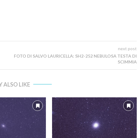
next post
FOTO DI SALVO LAURICELLA: SH2-252 NEBULOSA TESTA DI
SCIMMIA
 ALSO LIKE