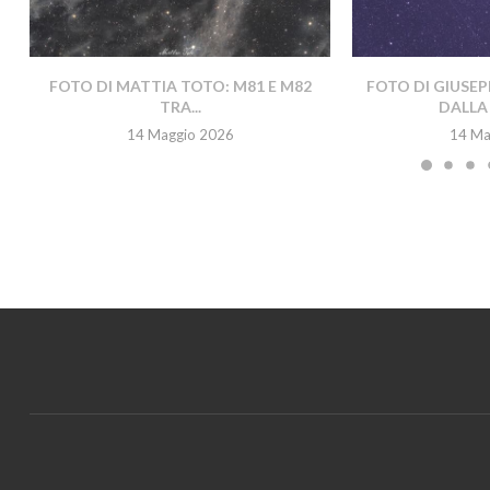
FOTO DI MATTIA TOTO: M81 E M82
FOTO DI GIUSEP
TRA...
DALLA 
14 Maggio 2026
14 Ma