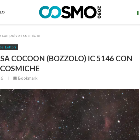
ELO
6 con polveri cosmiche
dei Lettori
OSA COCOON (BOZZOLO) IC 5146 CON
 COSMICHE
26
Bookmark