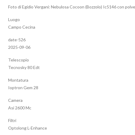
Foto di Egidio Vergani: Nebulosa Cocoon (Bozzolo) Ic5146 con polv
Luogo
Campo Cecina
date-526
2025-09-06
Telescopio
Tecnosky 80 Edt
Montatura
Ioptron Gem 28
Camera
Asi 2600 Mc
Filtri
Optolong L-Enhance