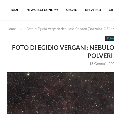
HOME
NEWSPACECONOMY
SPAZIO
UNIVERSO
CI
Home
»
Foto di Egidio Vergani: Nebulosa Cocoon (Bozzolo) IC 514
Foto 
FOTO DI EGIDIO VERGANI: NEBUL
POLVERI
13 Gennaio 20