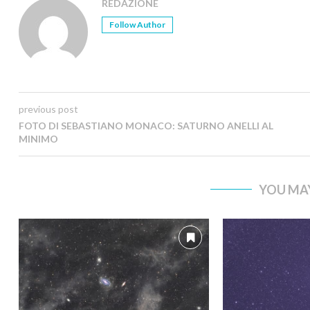
REDAZIONE
Follow Author
previous post
FOTO DI SEBASTIANO MONACO: SATURNO ANELLI AL
MINIMO
YOU MAY