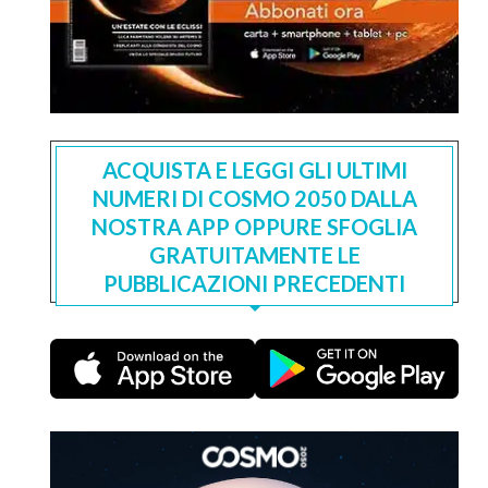
ACQUISTA E LEGGI GLI ULTIMI
NUMERI DI COSMO 2050 DALLA
NOSTRA APP OPPURE SFOGLIA
GRATUITAMENTE LE
PUBBLICAZIONI PRECEDENTI