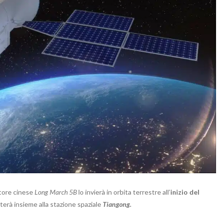
ttore cinese
Long March 5B
lo invierà in orbita terrestre all’
inizio del
iterà insieme alla stazione spaziale
Tiangong.