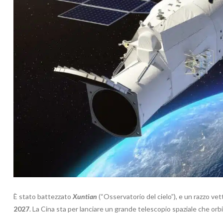
È stato battezzato
Xuntian
(“Osservatorio del cielo”), e un razzo ve
2027
. La Cina sta per lanciare un grande telescopio spaziale che orb