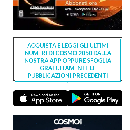
ACQUISTA E LEGGI GLI ULTIMI
NUMERI DI COSMO 2050 DALLA
NOSTRA APP OPPURE SFOGLIA
GRATUITAMENTE LE
PUBBLICAZIONI PRECEDENTI