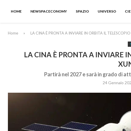
HOME
NEWSPACECONOMY
SPAZIO
UNIVERSO
CI
Home
»
LA CINA È PRONTA A INVIARE IN ORBITA IL TELESCOPI
LA CINA È PRONTA A INVIARE I
XU
Partirà nel 2027 e sarà in grado di a
24 Gennaio 20