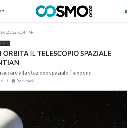
ELO
O SPAZIALE XUNTIAN
Spazio
N ORBITA IL TELESCOPIO SPAZIALE
NTIAN
ttraccare alla stazione spaziale Tiangong
26
Bookmark