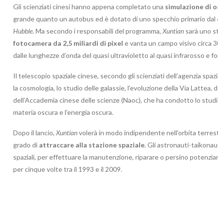
Gli scienziati cinesi hanno appena completato una
simulazione di 
grande quanto un autobus ed è dotato di uno specchio primario dal
Hubble
. Ma secondo i responsabili del programma,
Xuntian
sarà uno st
fotocamera da 2,5 miliardi di pixel
e vanta un campo visivo circa 3
dalle lunghezze d’onda del quasi ultravioletto al quasi infrarosso e f
Il telescopio spaziale cinese, secondo gli scienziati dell’agenzia spazi
la cosmologia, lo studio delle galassie, l’evoluzione della Via Lattea
dell’Accademia cinese delle scienze (Naoc), che ha condotto lo studi
materia oscura e l’energia oscura.
Dopo il lancio,
Xuntian
volerà in modo indipendente nell’orbita terres
grado di
attraccare alla stazione spaziale
. Gli astronauti-taikonau
spaziali, per effettuare la manutenzione, riparare o persino potenzia
per cinque volte tra il 1993 e il 2009.