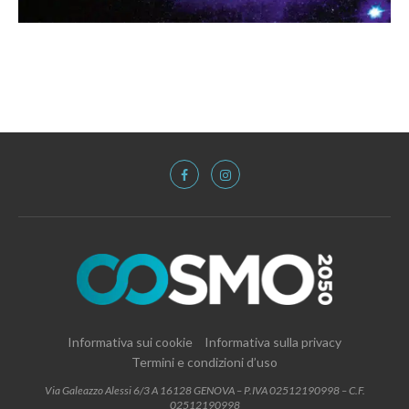
Informativa sui cookie
Informativa sulla privacy
Termini e condizioni d’uso
Via Galeazzo Alessi 6/3 A 16128 GENOVA – P.IVA 02512190998 – C.F.
02512190998