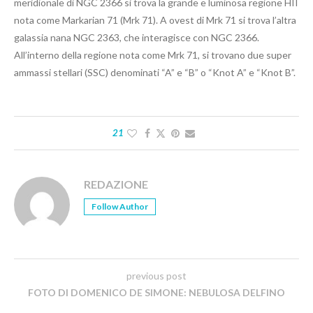
meridionale di NGC 2366 si trova la grande e luminosa regione HII
nota come Markarian 71 (Mrk 71). A ovest di Mrk 71 si trova l’altra
galassia nana NGC 2363, che interagisce con NGC 2366.
All’interno della regione nota come Mrk 71, si trovano due super
ammassi stellari (SSC) denominati “A” e “B” o “Knot A” e “Knot B”.
21
REDAZIONE
Follow Author
previous post
FOTO DI DOMENICO DE SIMONE: NEBULOSA DELFINO