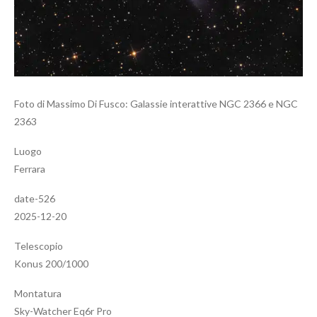
Foto di Massimo Di Fusco: Galassie interattive NGC 2366 e NGC
2363
Luogo
Ferrara
date-526
2025-12-20
Telescopio
Konus 200/1000
Montatura
Sky-Watcher Eq6r Pro