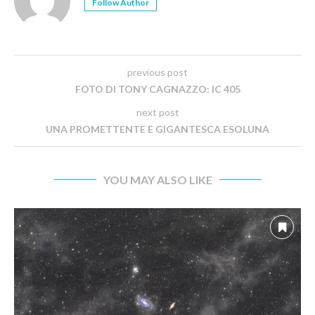
Follow Author
previous post
FOTO DI TONY CAGNAZZO: IC 405
next post
UNA PROMETTENTE E GIGANTESCA ESOLUNA
YOU MAY ALSO LIKE