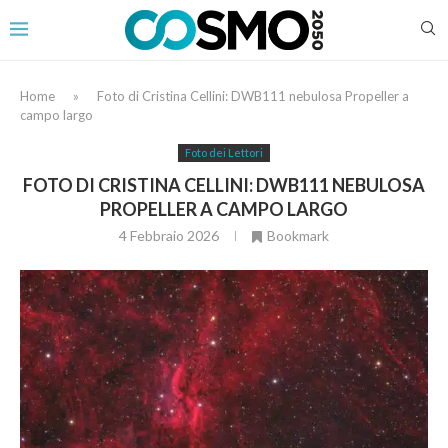
Home
»
Foto di Cristina Cellini: DWB111 nebulosa Propeller a
campo largo
Foto dei Lettori
FOTO DI CRISTINA CELLINI: DWB111 NEBULOSA
PROPELLER A CAMPO LARGO
4 Febbraio 2026
Bookmark