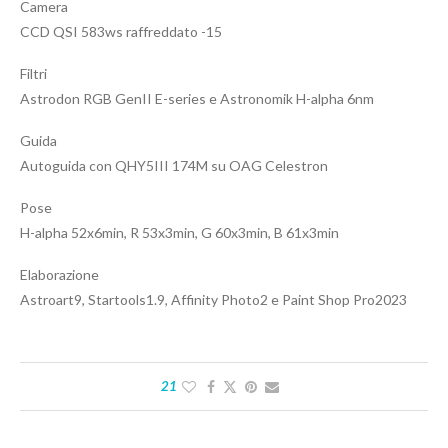
Camera
CCD QSI 583ws raffreddato -15
Filtri
Astrodon RGB GenII E-series e Astronomik H-alpha 6nm
Guida
Autoguida con QHY5III 174M su OAG Celestron
Pose
H-alpha 52x6min, R 53x3min, G 60x3min, B 61x3min
Elaborazione
Astroart9, Startools1.9, Affinity Photo2 e Paint Shop Pro2023
21