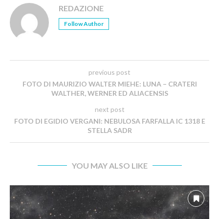
REDAZIONE
Follow Author
previous post
FOTO DI MAURIZIO WALTER MIEHE: LUNA – CRATERI
WALTHER, WERNER ED ALIACENSIS
next post
FOTO DI EGIDIO VERGANI: NEBULOSA FARFALLA IC 1318 E
STELLA SADR
YOU MAY ALSO LIKE