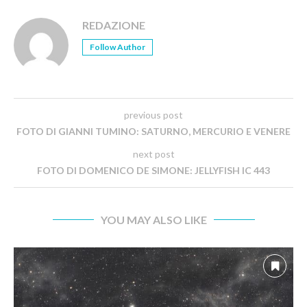
REDAZIONE
Follow Author
previous post
FOTO DI GIANNI TUMINO: SATURNO, MERCURIO E VENERE
next post
FOTO DI DOMENICO DE SIMONE: JELLYFISH IC 443
YOU MAY ALSO LIKE