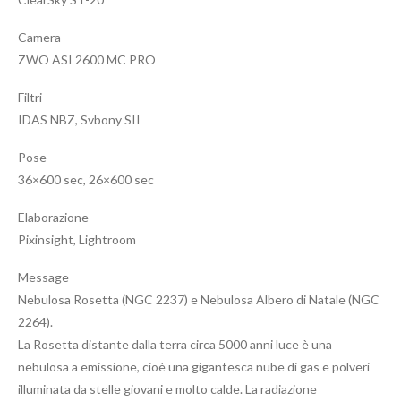
Camera
ZWO ASI 2600 MC PRO
Filtri
IDAS NBZ, Svbony SII
Pose
36×600 sec, 26×600 sec
Elaborazione
Pixinsight, Lightroom
Message
Nebulosa Rosetta (NGC 2237) e Nebulosa Albero di Natale (NGC
2264).
La Rosetta distante dalla terra circa 5000 anni luce è una
nebulosa a emissione, cioè una gigantesca nube di gas e polveri
illuminata da stelle giovani e molto calde. La radiazione