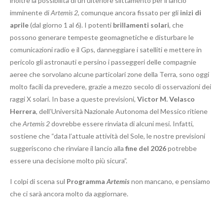
inoltre la possibilità di un ulteriore slittamento per il lancio
imminente di
Artemis 2
, comunque ancora fissato per gli
inizi di
aprile
(dal giorno 1 al 6). I potenti
brillamenti solari
, che
possono generare tempeste geomagnetiche e disturbare le
comunicazioni radio e il Gps, danneggiare i satelliti e mettere in
pericolo gli astronauti e persino i passeggeri delle compagnie
aeree che sorvolano alcune particolari zone della Terra, sono oggi
molto facili da prevedere, grazie a mezzo secolo di osservazioni dei
raggi X solari. In base a queste previsioni,
Victor M. Velasco
Herrera
, dell’Università Nazionale Autonoma del Messico ritiene
che
Artemis 2
dovrebbe essere rinviata di alcuni mesi. Infatti,
sostiene che “data l’attuale attività del Sole, le nostre previsioni
suggeriscono che rinviare il lancio alla
fine del 2026
potrebbe
essere una decisione molto più sicura”.
I colpi di scena sul
Programma
Artemis
non mancano, e pensiamo
che ci sarà ancora molto da aggiornare.