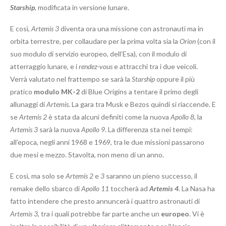
Starship
, modificata in versione lunare.
E così,
Artemis 3
diventa ora una missione con astronauti ma in
orbita terrestre, per collaudare per la prima volta sia la
Orion
(con il
suo modulo di servizio europeo, dell’Esa), con il modulo di
atterraggio lunare, e i
rendez-vous
e attracchi tra i due veicoli.
Verrà valutato nel frattempo se sarà la
Starship
oppure il più
pratico
modulo MK-2
di Blue Origins a tentare il primo degli
allunaggi di
Artemis
. La gara tra Musk e Bezos quindi si riaccende. E
se
Artemis 2
è stata da alcuni definiti come la nuova
Apollo 8
, la
Artemis 3
sarà la nuova
Apollo 9
. La differenza sta nei tempi:
all’epoca, negli anni 1968 e 1969, tra le due missioni passarono
due mesi e mezzo. Stavolta, non meno di un anno.
E così, ma solo se
Artemis 2
e
3
saranno un pieno successo, il
remake dello sbarco di
Apollo 11
toccherà ad
Artemis 4
. La Nasa ha
fatto intendere che presto annuncerà i quattro astronauti di
Artemis 3
, tra i quali potrebbe far parte anche un
europeo
. Vi è