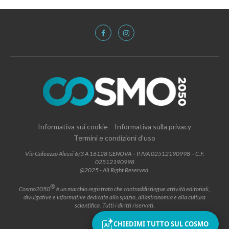
Informativa sui cookie
Informativa sulla privacy
Termini e condizioni d’uso
Via Galeazzo Alessi 6/3 A 16128 GENOVA – P.IVA 02512190998 – C.F.
02512190998
@2025 - All Right Reserved.
®
Cosmo2050
è un marchio registrato che contraddistingue attività editoriali,
divulgative e informative dedicate allo spazio, all’astronomia e alla cultura
scientifica. Tutti i diritti riservati.
CHIEDIMI TUTTO SUL COSMO