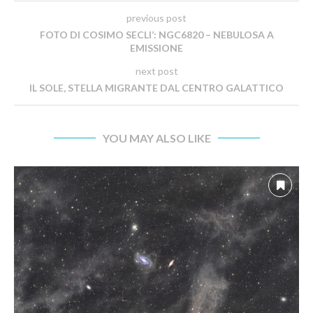
previous post
FOTO DI COSIMO SECLI’: NGC6820 – NEBULOSA A
EMISSIONE
next post
IL SOLE, STELLA MIGRANTE DAL CENTRO GALATTICO
YOU MAY ALSO LIKE