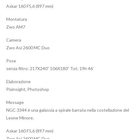
Askar 160 F5,6 (897 mm)
Montatura
Zwo AM7
Camera
Zwo Asi 2600 MC Duo
Pose
senza filtro: 217X240” 106X180” Tot: 19h 46’
Elaborazione
Pixinsight, Photoshop
Message
NGC 3344 è una galassia a spirale barrata nella costellazione del
Leone Minore.
Askar 160 F5,6 (897 mm)
Zwo Asi 2600 MC Duo