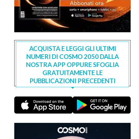
ACQUISTA E LEGGI GLI ULTIMI
NUMERI DI COSMO 2050 DALLA
NOSTRA APP OPPURE SFOGLIA
GRATUITAMENTE LE
PUBBLICAZIONI PRECEDENTI