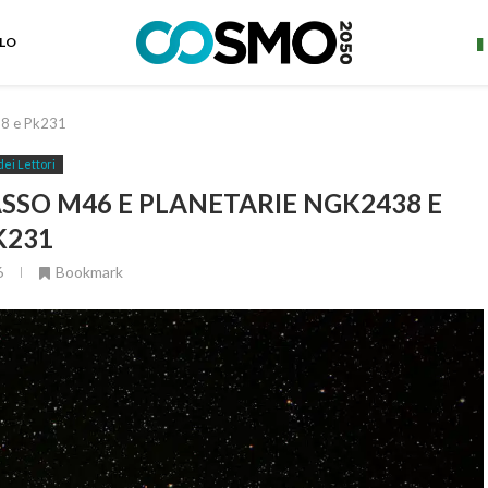
ELO
38 e Pk231
dei Lettori
SSO M46 E PLANETARIE NGK2438 E
K231
6
Bookmark