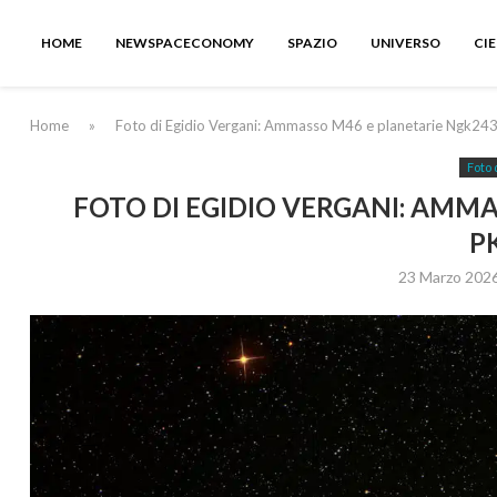
HOME
NEWSPACECONOMY
SPAZIO
UNIVERSO
CI
Home
»
Foto di Egidio Vergani: Ammasso M46 e planetarie Ngk24
Foto 
FOTO DI EGIDIO VERGANI: AMMA
P
23 Marzo 202