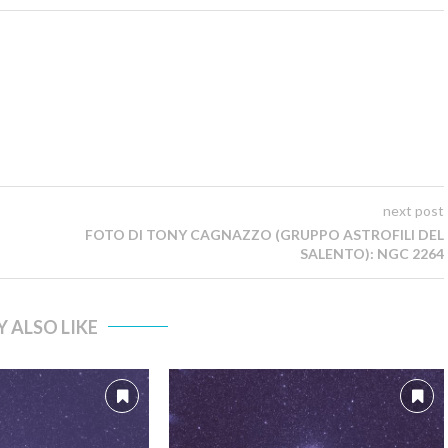
next post
FOTO DI TONY CAGNAZZO (GRUPPO ASTROFILI DEL
SALENTO): NGC 2264
 ALSO LIKE