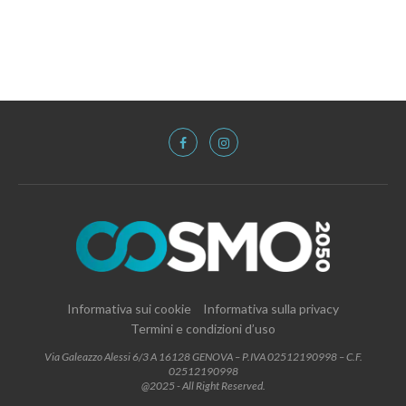
Informativa sui cookie
Informativa sulla privacy
Termini e condizioni d’uso
Via Galeazzo Alessi 6/3 A 16128 GENOVA – P.IVA 02512190998 – C.F.
02512190998
@2025 - All Right Reserved.