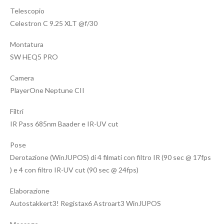
Telescopio
Celestron C 9.25 XLT @f/30
Montatura
SW HEQ5 PRO
Camera
PlayerOne Neptune CII
Filtri
IR Pass 685nm Baader e IR-UV cut
Pose
Derotazione (WinJUPOS) di 4 filmati con filtro IR (90 sec @ 17fps
) e 4 con filtro IR-UV cut (90 sec @ 24fps)
Elaborazione
Autostakkert3! Registax6 Astroart3 WinJUPOS