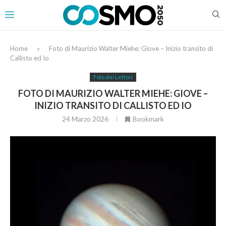
Home
»
Foto di Maurizio Walter Miehe: Giove – Inizio transito di
Callisto ed Io
Foto dei Lettori
FOTO DI MAURIZIO WALTER MIEHE: GIOVE –
INIZIO TRANSITO DI CALLISTO ED IO
24 Marzo 2026
Bookmark