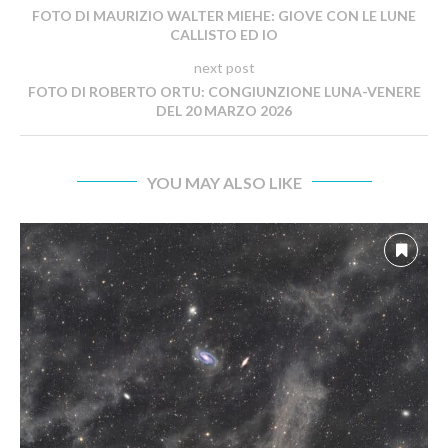
FOTO DI MAURIZIO WALTER MIEHE: GIOVE CON LE LUNE
CALLISTO ED IO
next post
FOTO DI ROBERTO ORTU: CONGIUNZIONE LUNA-VENERE
DEL 20 MARZO 2026
YOU MAY ALSO LIKE