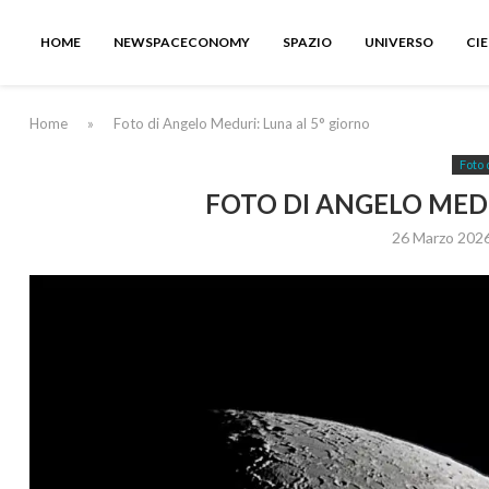
HOME
NEWSPACECONOMY
SPAZIO
UNIVERSO
CI
Home
»
Foto di Angelo Meduri: Luna al 5° giorno
Foto 
FOTO DI ANGELO MEDU
26 Marzo 202