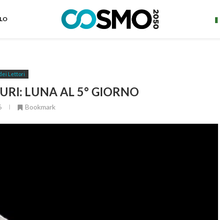
ELO
dei Lettori
RI: LUNA AL 5° GIORNO
6
Bookmark