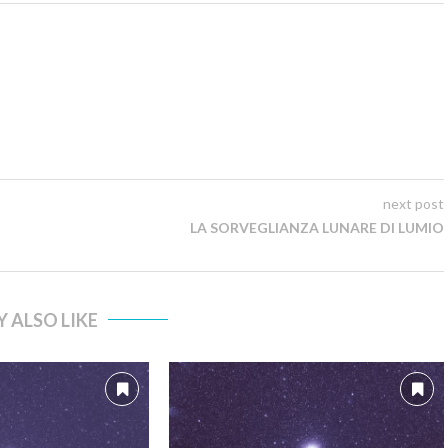
next post
LA SORVEGLIANZA LUNARE DI LUMIO
 ALSO LIKE