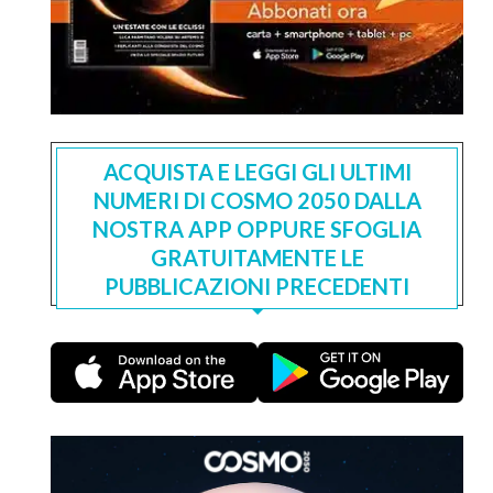
ACQUISTA E LEGGI GLI ULTIMI
NUMERI DI COSMO 2050 DALLA
NOSTRA APP OPPURE SFOGLIA
GRATUITAMENTE LE
PUBBLICAZIONI PRECEDENTI