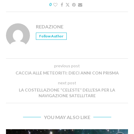
0
REDAZIONE
Follow Author
previous post
CACCIA ALLE METEORITI: DIECI ANNI CON PRISMA
next post
LA COSTELLAZIONE “CELESTE” DELL’ESA PER LA
NAVIGAZIONE SATELLITARE
YOU MAY ALSO LIKE