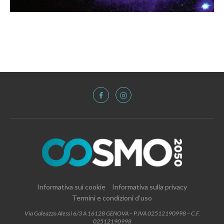
Informativa sui cookie
Informativa sulla privacy
Termini e condizioni d’uso
Via Galeazzo Alessi 6/3 A 16128 GENOVA – P.IVA 02512190998 – C.F.
02512190998