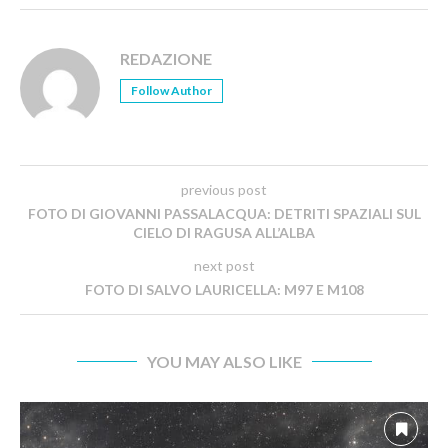
REDAZIONE
Follow Author
previous post
FOTO DI GIOVANNI PASSALACQUA: DETRITI SPAZIALI SUL
CIELO DI RAGUSA ALL’ALBA
next post
FOTO DI SALVO LAURICELLA: M97 E M108
YOU MAY ALSO LIKE